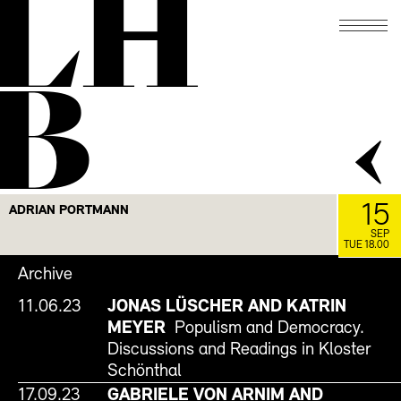
LH
B
15
ADRIAN PORTMANN
SEP
TUE 18.00
Archive
11.06.23
JONAS LÜSCHER AND KATRIN
MEYER
Populism and Democracy.
Discussions and Readings in Kloster
Schönthal
17.09.23
GABRIELE VON ARNIM AND