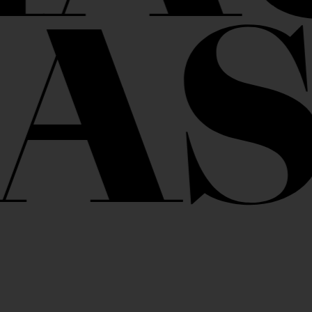
AS
FEDERLESEN IN DEN MERIAN GÄRTEN
With Helen Macdonald
Tuesday, 15. September 2026, 18.00
NEWS­LETTER
Ja, ich möchte gerne Literaturpost erhalten!
Vorname*
Nachname*
E-Mail*