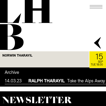
LH
FACEBOOK
INSTAGRAM
B
15
NORWIN THARAYIL
SEP
TUE 18.00
Archive
14.03.23
RALPH THARAYIL
Take the Alps Away
NEWS­LETTER