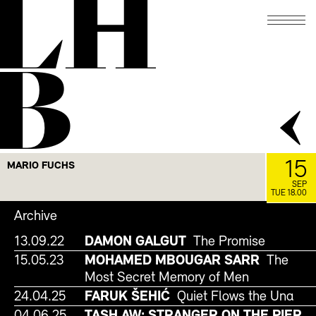
LH
B
15
MARIO FUCHS
SEP
TUE 18.00
Archive
13.09.22
DAMON GALGUT
The Promise
15.05.23
MOHAMED MBOUGAR SARR
The
Most Secret Memory of Men
24.04.25
FARUK ŠEHIĆ
Quiet Flows the Una
04.06.25
TASH AW: STRANGER ON THE PIER.