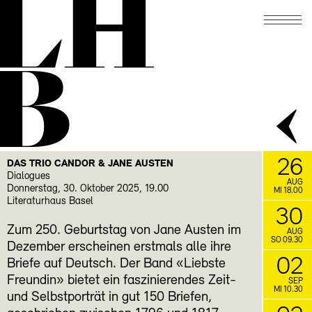
LH
B
26
DAS TRIO CANDOR & JANE AUSTEN
Dialogues
AUG
Donnerstag, 30. Oktober 2025, 19.00
MI 18.00
Literaturhaus Basel
30
Zum 250. Geburtstag von Jane Austen im
AUG
SO 09.30
Dezember erscheinen erstmals alle ihre
02
Briefe auf Deutsch. Der Band «Liebste
Freundin» bietet ein faszinierendes Zeit-
SEP
MI 10.30
und Selbstporträt in gut 150 Briefen,