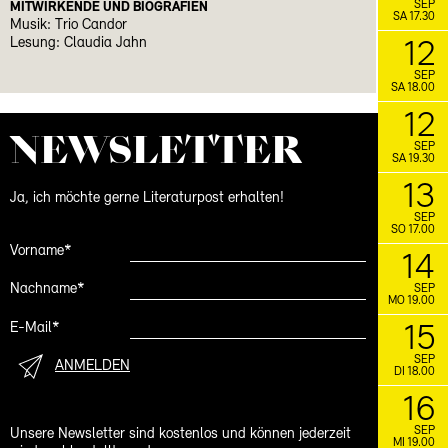
SEP
MITWIRKENDE UND BIOGRAFIEN
SA 17.30
Musik: Trio Candor
Lesung: Claudia Jahn
12
SEP
SA 18.00
12
NEWS­LETTER
SEP
SA 19.30
13
Ja, ich möchte gerne Literaturpost erhalten!
SEP
SO 17.00
Vorname*
14
Nachname*
SEP
MO 19.00
E-Mail*
15
SEP
ANMELDEN
DI 18.00
16
SEP
Unsere Newsletter sind kostenlos und können jederzeit
MI 19.00