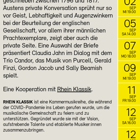
02
geschrieben zwischen 1796 und 1817.
Austens private Konversation sprüht nur so
SEP
MI 19.00
vor Geist, Lebhaftigkeit und Augenzwinkern
05
bei der Beurteilung der englischen
Gesellschaft, vor allem ihrer männlichen
SEP
SA 14.00
Prachtexemplare, zeigt aber auch die
07
private Seite. Eine Auswahl der Briefe
präsentiert Claudia Jahn im Dialog mit dem
SEP
MO 18.00
Trio Candor, das Musik von Purcell, Gerald
09
Finzi, Gordon Jacob und Sally Beamish
spielt.
SEP
MI 19.00
11
Eine Kooperation mit
Rhein Klassik
.
SEP
FR 19.00
ist eine Kammermusikreihe, die während
RHEIN KLASSIK
der COVID-Pandemie ins Leben gerufen wurde, um die
12
musikalische Gemeinschaft zu feiern und zu
unterstützen. Gegründet wurde sie mit der Vision,
SEP
SA 16.00
aufstrebende Talente und etablierte Musiker:innen
zusammenzubringen.
12