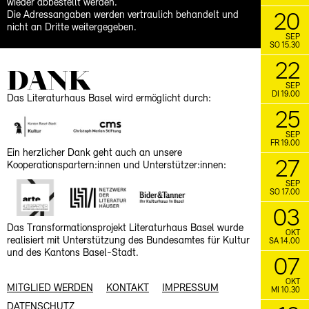
wieder abbestellt werden.
Die Adressangaben werden vertraulich behandelt und
20
nicht an Dritte weitergegeben.
SEP
SO 15.30
22
DANK
SEP
DI 19.00
Das Literaturhaus Basel wird ermöglicht durch:
25
SEP
FR 19.00
Ein herzlicher Dank geht auch an unsere
27
Kooperationspartern:innen und Unterstützer:innen:
SEP
SO 17.00
03
Das Transformationsprojekt Literaturhaus Basel wurde
OKT
realisiert mit Unterstützung des Bundesamtes für Kultur
SA 14.00
und des Kantons Basel-Stadt.
07
OKT
MITGLIED WERDEN
KONTAKT
IMPRESSUM
MI 10.30
DATENSCHUTZ