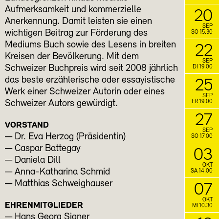
Aufmerksamkeit und kommerzielle
20
Anerkennung. Damit leisten sie einen
SEP
wichtigen Beitrag zur Förderung des
SO 15.30
Mediums Buch sowie des Lesens in breiten
22
Kreisen der Bevölkerung. Mit dem
SEP
Schweizer Buchpreis wird seit 2008 jährlich
DI 19.00
das beste erzählerische oder essayistische
25
Werk einer Schweizer Autorin oder eines
SEP
FR 19.00
Schweizer Autors gewürdigt.
27
VORSTAND
SEP
— Dr. Eva Herzog (Präsidentin)
SO 17.00
— Caspar Battegay
03
— Daniela Dill
OKT
— Anna-Katharina Schmid
SA 14.00
— Matthias Schweighauser
07
OKT
EHRENMITGLIEDER
MI 10.30
— Hans Georg Signer