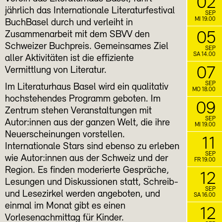
02
jährlich das Internationale Literaturfestival
SEP
MI 19.00
BuchBasel durch und verleiht in
05
Zusammenarbeit mit dem SBVV den
Schweizer Buchpreis. Gemeinsames Ziel
SEP
SA 14.00
aller Aktivitäten ist die effiziente
07
Vermittlung von Literatur.
SEP
Im Literaturhaus Basel wird ein qualitativ
MO 18.00
hochstehendes Programm geboten. Im
09
Zentrum stehen Veranstaltungen mit
SEP
Autor:innen aus der ganzen Welt, die ihre
MI 19.00
Neuerscheinungen vorstellen.
11
Internationale Stars sind ebenso zu erleben
SEP
wie Autor:innen aus der Schweiz und der
FR 19.00
Region. Es finden moderierte Gespräche,
12
Lesungen und Diskussionen statt, Schreib-
SEP
und Lesezirkel werden angeboten, und
SA 16.00
einmal im Monat gibt es einen
12
Vorlesenachmittag für Kinder.