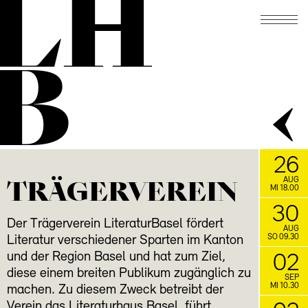
LH
B
26
TRÄGERVEREIN
AUG
MI 18.00
30
Der Trägerverein LiteraturBasel fördert
AUG
SO 09.30
Literatur verschiedener Sparten im Kanton
und der Region Basel und hat zum Ziel,
02
diese einem breiten Publikum zugänglich zu
SEP
MI 10.30
machen. Zu diesem Zweck betreibt der
Verein das Literaturhaus Basel, führt