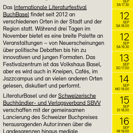
SEP
SA 17.30
Das
Internationale Literaturfestival
12
BuchBasel
findet seit 2012 an
verschiedenen Orten in der Stadt und der
SEP
SA 18.00
Region statt. Während drei Tagen im
12
November bietet es eine breite Palette an
Veranstaltungen – von Neuerscheinungen
SEP
SA 19.30
über politische Debatten bis hin zu
13
innovativen und jungen Formaten. Das
Festivalzentrum ist das Volkshaus Basel,
SEP
SO 17.00
aber es wird auch in Kneipen, Cafés, im
14
Jazzcampus und an vielen anderen Orten
gelesen, diskutiert und performt.
SEP
MO 19.00
LiteraturBasel und der
Schweizerische
15
Buchhändler- und Verlagsverband SBVV
SEP
verschaffen mit der gemeinsamen
DI 18.00
Lancierung des Schweizer Buchpreises
16
herausragenden Autor:innen über die
SEP
Landesgrenzen hinaus mediale
MI 19.00