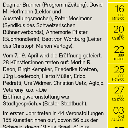
Dagmar Brunner (ProgrammZeitung), David
16
M. Hoffmann (Lektor und
SEP
Ausstellungsmacher), Peter Mosimann
MI 19.00
(Syndikus des Schweizerischen
20
Bühnenverbands), Annemarie Pfister
SEP
(Buchhändlerin), Beat von Wartburg (Leiter
SO 15.30
des Christoph Merian Verlags).
22
Vom 7.–9. April wird die Eröffnung gefeiert.
SEP
DI 19.00
28 Künstler:innen treten auf: Martin R.
25
Dean, Birgit Kempker, Friederike Kretzen,
Jürg Laederach, Herta Müller, Erica
SEP
FR 19.00
Pedretti, Urs Widmer, Christian Uetz, Aglaja
27
Veteranyi u.a. «Die
Eröffnungsveranstaltung war
SEP
SO 17.00
Stadtgespräch.» (Basler Stadtbuch).
03
Im ersten Jahr treten in 44 Veranstaltungen
OKT
155 Künstler:innen auf, davon 56 aus der
SA 14.00
Schweiz, davon 19 aus Basel, 81 aus