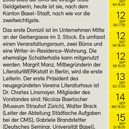
2008 blieb die CMS die einzige feste
SEP
SA 16.00
Geldgeberin, heute ist sie, nach dem
12
Kanton Basel-Stadt, nach wie vor die
zweitwichtigste.
SEP
SA 17.30
Das erste Domizil ist im Unternehmen Mitte
12
an der Gerbergasse im 3. Stock. Es umfasst
SEP
einen Veranstaltungsraum, zwei Büros und
SA 18.00
eine Writer-in-Residence-Wohnung. Die
12
ehemalige Schalterhalle kann mitgenutzt
SEP
werden. Margrit Manz, Mitbegründerin der
SA 19.30
LiteraturWERKstatt in Berlin, wird die erste
13
Leiterin. Der erste Präsident des
SEP
neugegründeten Vereins Literaturhaus ist
SO 17.00
Dr. Charles Linsmayer. Mitglieder des
14
Vorstandes sind: Nicolas Baerlocher
SEP
(Museum Strauhof Zürich), Walter Brack
MO 19.00
(Leiter der Abteilung Städtische Aufgaben
15
bei der CMS), Gabriele Brandstetter
SEP
(Deutsches Seminar, Universität Basel),
DI 18.00