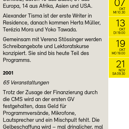
07
Europa, 14 aus Afrika, Asien und USA.
OKT
MI 10.30
Alexander Tisma ist der erste Writer in
13
Residence, danach kommen Herta Müller,
Terézia Mora und Yoko Tawada.
OKT
DI 19.00
Gemeinsam mit Verena Stössinger werden
19
Schreibangebote und Lektoratskurse
OKT
konzipiert. Sie sind bis heute Teil des
MO 19.00
Programms.
21
NOV
2001
SA 09.30
65 Veranstaltungen
Trotz der Zusage der Finanzierung durch
die CMS wird an der ersten GV
festgehalten, dass Geld für
Programmversände, Mikrofone,
Lautsprecher und ein Mischpult fehlt. Die
Gelbeschaffung wird – mal dringlicher, mal