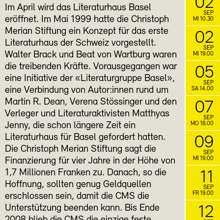
02
Im April wird das Literaturhaus Basel
SEP
eröffnet. Im Mai 1999 hatte die Christoph
MI 10.30
Merian Stiftung ein Konzept für das erste
02
Literaturhaus der Schweiz vorgestellt.
SEP
Walter Brack und Beat von Wartburg waren
MI 19.00
die treibenden Kräfte. Vorausgegangen war
05
eine Initiative der «Literaturgruppe Basel»,
SEP
eine Verbindung von Autor:innen rund um
SA 14.00
Martin R. Dean, Verena Stössinger und den
07
Verleger und Literaturaktivisten Matthyas
SEP
MO 18.00
Jenny, die schon längere Zeit ein
Literaturhaus für Basel gefordert hatten.
09
Die Christoph Merian Stiftung sagt die
SEP
MI 19.00
Finanzierung für vier Jahre in der Höhe von
1,7 Millionen Franken zu. Danach, so die
11
Hoffnung, sollten genug Geldquellen
SEP
FR 19.00
erschlossen sein, damit die CMS die
Unterstützung beenden kann. Bis Ende
12