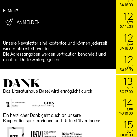
SEP
SA 16.00
E-Mail*
12
ANMELDEN
SEP
SA 17.30
12
Unsere Newsletter sind kostenlos und können jederzeit
SEP
wieder abbestellt werden.
SA 18.00
Die Adressangaben werden vertraulich behandelt und
12
nicht an Dritte weitergegeben.
SEP
SA 19.30
DANK
13
SEP
Das Literaturhaus Basel wird ermöglicht durch:
SO 17.00
14
SEP
MO 19.00
Ein herzlicher Dank geht auch an unsere
Kooperationspartern:innen und Unterstützer:innen:
15
SEP
DI 18.00