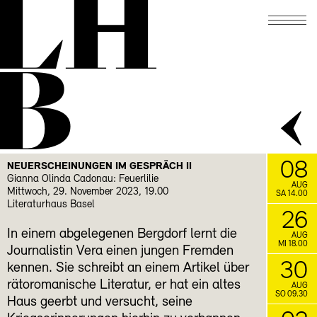
LH
07.10.
THEATERPLATZ-QUARTIER-
WANDERUNG IM OKTOBER II
B
13.10.
Mein Unglück beginnt
SAŠA STANIŠIĆ
damit, dass der Stromkreis als Rechteck
abgebildet wird
19.10.
SPRECHEN UND SCHWEIGEN
Lesezirkel mit Rudolf Bussmann
November
08
NEUERSCHEINUNGEN IM GESPRÄCH II
21.11.
Schreibwerkstatt mit
SCHREIBLUST
Gianna Olinda Cadonau: Feuerlilie
AUG
Mittwoch, 29. November 2023, 19.00
Gabrielle Alioth
SA 14.00
Literaturhaus Basel
26
FACEBOOK
INSTAGRAM
In einem abgelegenen Bergdorf lernt die
AUG
MI 18.00
Journalistin Vera einen jungen Fremden
30
kennen. Sie schreibt an einem Artikel über
rätoromanische Literatur, er hat ein altes
AUG
SO 09.30
Haus geerbt und versucht, seine