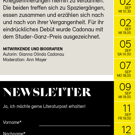
02
Kriegserinnerungen hierhin zu verbannen.
Die beiden treffen sich zu Spaziergängen,
SEP
MI 10.30
essen zusammen und erzählen sich nach
02
und nach von ihrer Vergangenheit. Für ihr
eindrückliches Debüt wurde Cadonau mit
SEP
MI 19.00
dem Studer-Ganz-Preis ausgezeichnet.
05
MITWIRKENDE UND BIOGRAFIEN
SEP
Autorin: Gianna Olinda Cadonau
SA 14.00
Moderation: Ann Mayer
07
SEP
MO 18.00
09
NEWS­LETTER
SEP
MI 19.00
11
Ja, ich möchte gerne Literaturpost erhalten!
SEP
FR 19.00
Vorname*
12
Nachname*