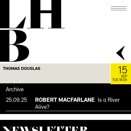
LH
B
15
THOMAS DOUGLAS
SEP
TUE 18.00
Archive
25.09.25
ROBERT MACFARLANE
Is a River
Alive?
NEWS­LETTER