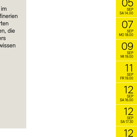
05
 im
SEP
SA 14.00
inerien
07
rten
n, die
SEP
MO 18.00
ers
09
hwissen
SEP
MI 19.00
11
SEP
FR 19.00
12
SEP
SA 16.00
12
SEP
SA 17.30
12