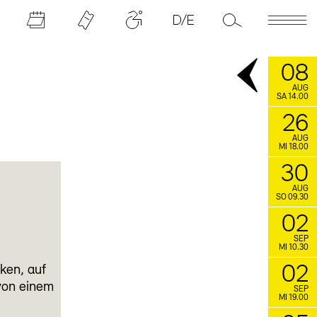
08
AUG
SA 14.00
26
AUG
MI 18.00
30
AUG
SO 09.30
02
SEP
MI 10.30
02
nken, auf
 von einem
SEP
MI 19.00