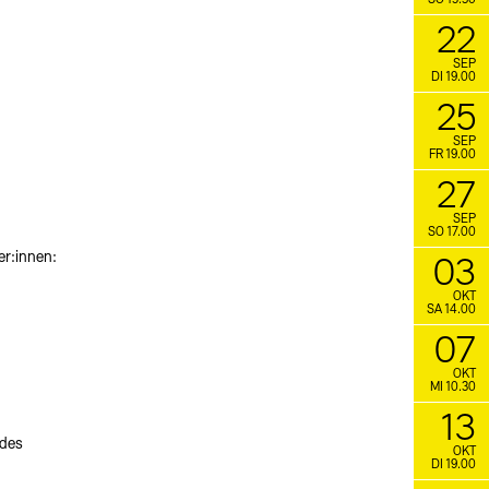
SO 15.30
22
SEP
DI 19.00
25
SEP
FR 19.00
27
SEP
SO 17.00
er:innen:
03
OKT
SA 14.00
07
OKT
MI 10.30
13
 des
OKT
DI 19.00