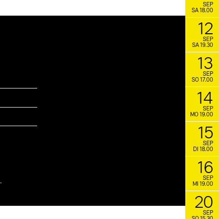
SEP
SA 18.00
12
SEP
SA 19.30
13
SEP
SO 17.00
14
SEP
MO 19.00
15
SEP
DI 18.00
16
SEP
.
MI 19.00
20
SEP