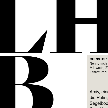
L
B
CHRISTOP
Nennt mich
Mittwoch, 2
Literaturha
Amiy, ein
die Relin
Segelboo