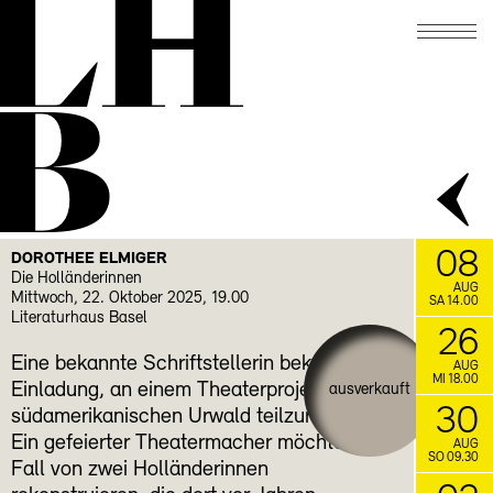
LH
21.11.
Schreibwerkstatt mit
SCHREIBLUST
Gabrielle Alioth
B
FACEBOOK
INSTAGRAM
08
DOROTHEE ELMIGER
Die Holländerinnen
AUG
Mittwoch, 22. Oktober 2025, 19.00
SA 14.00
Literaturhaus Basel
26
Eine bekannte Schriftstellerin bekommt die
AUG
MI 18.00
Einladung, an einem Theaterprojekt im
ausverkauft
30
südamerikanischen Urwald teilzunehmen.
Ein gefeierter Theatermacher möchte den
AUG
SO 09.30
Fall von zwei Holländerinnen