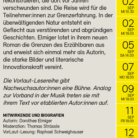
02
rekonstruieren, die dort vor Jahren
verschwunden sind. Die Reise wird für die
SEP
MI 10.30
Teilnehmer:innen zur Grenzerfahrung. In der
02
überwältigenden Natur entsteht ein
Geflecht aus verstörenden und abgründigen
SEP
MI 19.00
Geschichten. Elmiger lotet in ihrem neuen
05
Roman die Grenzen des Erzählbaren aus
und erweist sich einmal mehr als Autorin,
SEP
SA 14.00
die starke Bilder und literarische
07
Innovationskraft vereint.
SEP
MO 18.00
Die Vorlaut-Lesereihe gibt
09
Nachwuchsautor:innen eine Bühne. Analog
zur Vorband in der Musik treten sie mit
SEP
MI 19.00
ihrem Text vor etablierten Autor:innen auf.
11
MITWIRKENDE UND BIOGRAFIEN
SEP
Autorin: Dorothee Elmiger
FR 19.00
Moderation: Thomas Strässle
12
VorLaut-Lesung: Raphael Schweighauser