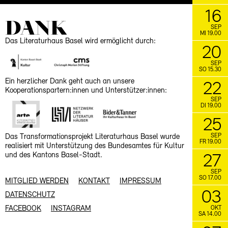
16
DANK
SEP
MI 19.00
Das Literaturhaus Basel wird ermöglicht durch:
20
SEP
SO 15.30
Ein herzlicher Dank geht auch an unsere
22
Kooperationspartern:innen und Unterstützer:innen:
SEP
DI 19.00
25
SEP
Das Transformationsprojekt Literaturhaus Basel wurde
FR 19.00
realisiert mit Unterstützung des Bundesamtes für Kultur
und des Kantons Basel-Stadt.
27
SEP
SO 17.00
MITGLIED WERDEN
KONTAKT
IMPRESSUM
03
DATENSCHUTZ
OKT
FACEBOOK
INSTAGRAM
SA 14.00