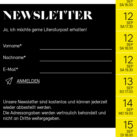
SEP
SA 16.00
NEWS­LETTER
12
SEP
SA 17.30
Ja, ich möchte gerne Literaturpost erhalten!
12
SEP
Vorname*
SA 18.00
12
Nachname*
SEP
E-Mail*
SA 19.30
13
ANMELDEN
SEP
SO 17.00
14
Unsere Newsletter sind kostenlos und können jederzeit
wieder abbestellt werden.
SEP
Die Adressangaben werden vertraulich behandelt und
MO 19.00
nicht an Dritte weitergegeben.
15
SEP
DI 18.00