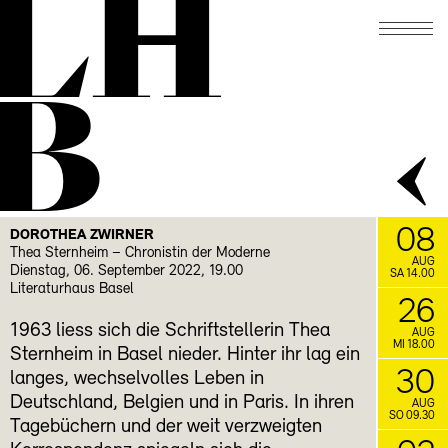
LH
November
21.11.
Schreibwerkstatt mit
SCHREIBLUST
B
Gabrielle Alioth
FACEBOOK
INSTAGRAM
08
DOROTHEA ZWIRNER
Thea Sternheim – Chronistin der Moderne
AUG
Dienstag, 06. September 2022, 19.00
SA 14.00
Literaturhaus Basel
26
1963 liess sich die Schriftstellerin Thea
AUG
MI 18.00
Sternheim in Basel nieder. Hinter ihr lag ein
30
langes, wechselvolles Leben in
Deutschland, Belgien und in Paris. In ihren
AUG
SO 09.30
Tagebüchern und der weit verzweigten