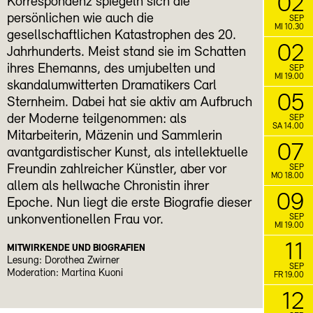
02
Korrespondenz spiegeln sich die
persönlichen wie auch die
SEP
MI 10.30
gesellschaftlichen Katastrophen des 20.
02
Jahrhunderts. Meist stand sie im Schatten
ihres Ehemanns, des umjubelten und
SEP
MI 19.00
skandalumwitterten Dramatikers Carl
05
Sternheim. Dabei hat sie aktiv am Aufbruch
der Moderne teilgenommen: als
SEP
SA 14.00
Mitarbeiterin, Mäzenin und Sammlerin
07
avantgardistischer Kunst, als intellektuelle
Freundin zahlreicher Künstler, aber vor
SEP
MO 18.00
allem als hellwache Chronistin ihrer
09
Epoche. Nun liegt die erste Biografie dieser
unkonventionellen Frau vor.
SEP
MI 19.00
11
MITWIRKENDE UND BIOGRAFIEN
Lesung: Dorothea Zwirner
SEP
Moderation: Martina Kuoni
FR 19.00
12