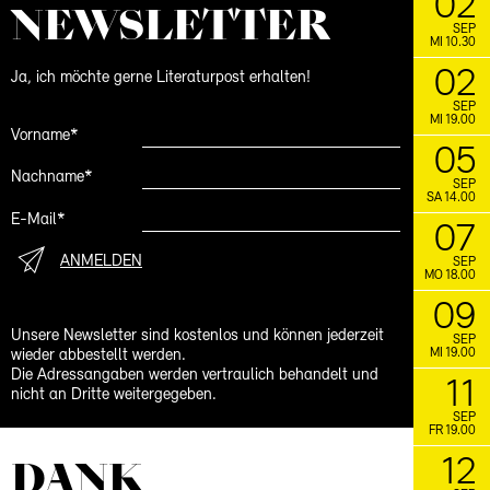
02
Lesezirkel mit Rudolf Bussmann
NEWS­LETTER
SEP
MI 10.30
November
02
Ja, ich möchte gerne Literaturpost erhalten!
21.11.
Schreibwerkstatt mit
SCHREIBLUST
SEP
Gabrielle Alioth
MI 19.00
Vorname*
05
FACEBOOK
INSTAGRAM
Nachname*
SEP
SA 14.00
E-Mail*
07
ANMELDEN
SEP
MO 18.00
09
Unsere Newsletter sind kostenlos und können jederzeit
SEP
MI 19.00
wieder abbestellt werden.
Die Adressangaben werden vertraulich behandelt und
11
nicht an Dritte weitergegeben.
SEP
FR 19.00
DANK
12