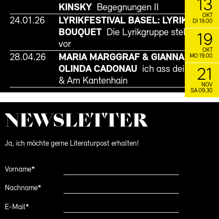
13
KINSKY
Begegnungen II
OKT
24.01.26
LYRIKFESTIVAL BASEL: LYRIK IM AU
DI 19.00
BOUQUET
Die Lyrikgruppe stellt sich
19
vor
OKT
28.04.26
MARIA MARGGRAF & GIANNA
MO 19.00
OLINDA CADONAU
ich ass dein kraut
21
& Am Kantenhain
NOV
SA 09.30
NEWS­LETTER
Ja, ich möchte gerne Literaturpost erhalten!
Vorname*
Nachname*
E-Mail*