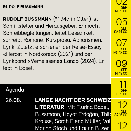
02
RUDOLF BUSSMANN
SEP
MI 19.00
(*1947 in Olten) ist
RUDOLF BUSSMANN
05
Schriftsteller und Herausgeber. Er macht
SEP
SA 14.00
Schreibbegleitungen, leitet Lesezirkel,
schreibt Romane, Kurzprosa, Aphorismen,
07
Lyrik. Zuletzt erschienen der Reise-Essay
SEP
MO 18.00
«Herbst in Nordkorea» (2021) und der
Lyrikband «Verheissenes Land» (2024). Er
09
lebt in Basel.
SEP
MI 19.00
11
Agenda
SEP
FR 19.00
26.08.
LANGE NACHT DER SCHWEIZER
12
LITERATUR
Mit Flurina Badel, Rudolf
SEP
Bussmann, Hayat Erdoğan, Thilo
SA 16.00
Krause, Sarah Elena Müller, Valeska
12
Marina Stach und Laurin Buser