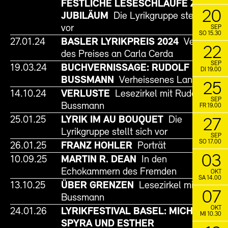
FESTLICHE LESESCHLAUFE ZUM
20
JUBILÄUM
Die Lyrikgruppe stellt sich
vor
SEP
SO 15.30
27.01.24
BASLER LYRIKPREIS 2024
Verleihung
22
des Preises an Carla Cerda
SEP
19.03.24
BUCHVERNISSAGE: RUDOLF
DI 19.00
BUSSMANN
Verheissenes Land
25
14.10.24
VERLUSTE
Lesezirkel mit Rudolf
SEP
Bussmann
FR 19.00
25.01.25
LYRIK IM AU BOUQUET
Die
27
Lyrikgruppe stellt sich vor
SEP
SO 17.00
26.01.25
FRANZ HOHLER
Porträt
03
10.09.25
MARTIN R. DEAN
In den
Echokammern des Fremden
OKT
SA 14.00
13.10.25
ÜBER GRENZEN
Lesezirkel mit Rudolf
07
Bussmann
OKT
24.01.26
LYRIKFESTIVAL BASEL: MICHAEL
MI 10.30
SPYRA UND ESTHER