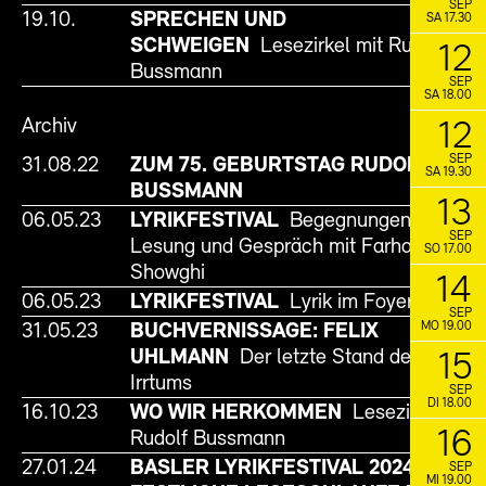
SEP
19.10.
SPRECHEN UND
SA 17.30
SCHWEIGEN
Lesezirkel mit Rudolf
12
Bussmann
SEP
SA 18.00
Archiv
12
SEP
31.08.22
ZUM 75. GEBURTSTAG RUDOLF
SA 19.30
BUSSMANN
13
06.05.23
LYRIKFESTIVAL
Begegnungen II:
SEP
Lesung und Gespräch mit Farhad
SO 17.00
Showghi
14
06.05.23
LYRIKFESTIVAL
Lyrik im Foyer
SEP
MO 19.00
31.05.23
BUCHVERNISSAGE: FELIX
UHLMANN
Der letzte Stand des
15
Irrtums
SEP
DI 18.00
16.10.23
WO WIR HERKOMMEN
Lesezirkel mit
16
Rudolf Bussmann
27.01.24
BASLER LYRIKFESTIVAL 2024:
SEP
MI 19.00