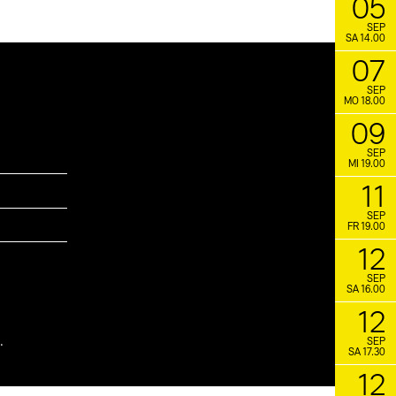
05
SEP
SA 14.00
07
SEP
MO 18.00
09
SEP
MI 19.00
11
SEP
FR 19.00
12
SEP
SA 16.00
12
.
SEP
SA 17.30
12