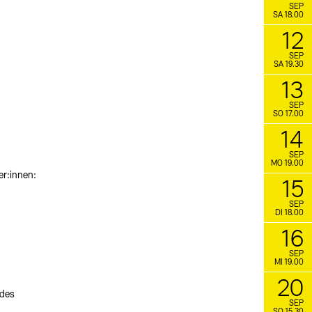
SEP
SA 18.00
12
SEP
SA 19.30
13
SEP
SO 17.00
14
SEP
MO 19.00
er:innen:
15
SEP
DI 18.00
16
SEP
MI 19.00
20
 des
SEP