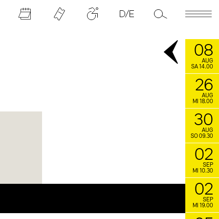
08
AUG
SA 14.00
26
AUG
MI 18.00
30
AUG
SO 09.30
02
SEP
MI 10.30
02
SEP
MI 19.00