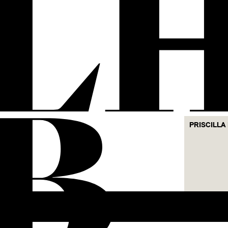
L
B
PRISCILLA