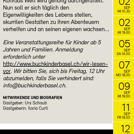
02
Konrads Welt wird gehörig durchgerüttelt.
Nun soll er sich täglich den
SEP
MI 10.30
Eigenwilligkeiten des Lebens stellen,
02
skurrilen Gestalten zu ihren Abenteuern
verhelfen und an seinen eigenen wachsen...
SEP
MI 19.00
05
Eine Veranstaltungsreihe für Kinder ab 5
Jahren und Familien. Anmeldung
SEP
SA 14.00
erforderlich unter
07
http://www.buchkinderbasel.ch/wir-lesen-
vor
. Wir bitten Sie, sich bis Freitag, 12 Uhr
SEP
MO 18.00
abzumelden, falls Sie verhindert sind:
09
info@buchkinderbasel.ch.
SEP
MI 19.00
MITWIRKENDE UND BIOGRAFIEN
Gastgeber: Urs Schaub
11
Gastgeberin: Ilaria Curti
SEP
FR 19.00
12