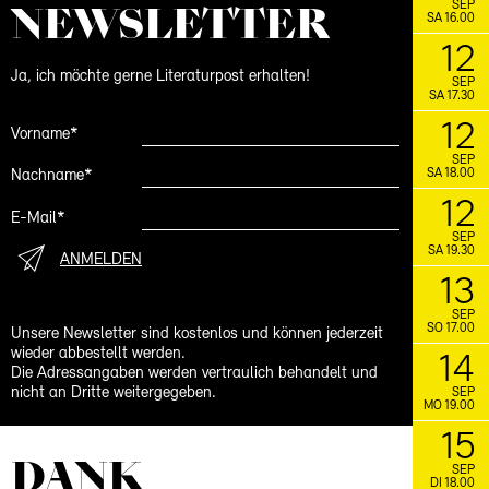
NEWS­LETTER
SEP
SA 16.00
12
Ja, ich möchte gerne Literaturpost erhalten!
SEP
SA 17.30
12
Vorname*
SEP
SA 18.00
Nachname*
12
E-Mail*
SEP
SA 19.30
ANMELDEN
13
SEP
SO 17.00
Unsere Newsletter sind kostenlos und können jederzeit
wieder abbestellt werden.
14
Die Adressangaben werden vertraulich behandelt und
nicht an Dritte weitergegeben.
SEP
MO 19.00
15
DANK
SEP
DI 18.00