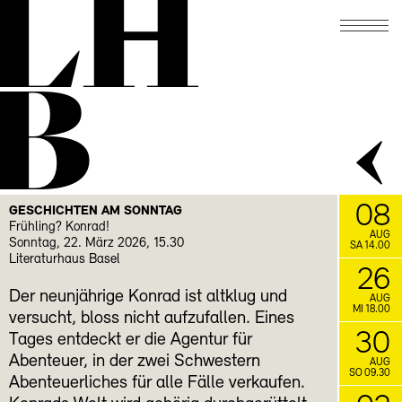
LH
Lesezirkel mit Rudolf Bussmann
November
B
21.11.
Schreibwerkstatt mit
SCHREIBLUST
Gabrielle Alioth
FACEBOOK
INSTAGRAM
08
GESCHICHTEN AM SONNTAG
Frühling? Konrad!
AUG
Sonntag, 22. März 2026, 15.30
SA 14.00
Literaturhaus Basel
26
Der neunjährige Konrad ist altklug und
AUG
MI 18.00
versucht, bloss nicht aufzufallen. Eines
30
Tages entdeckt er die Agentur für
Abenteuer, in der zwei Schwestern
AUG
SO 09.30
Abenteuerliches für alle Fälle verkaufen.