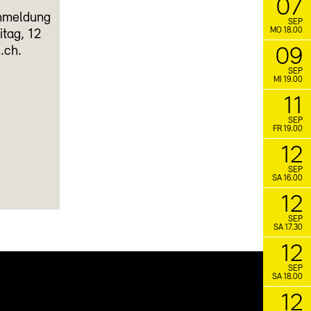
07
Anmeldung
SEP
MO 18.00
eitag, 12
.ch.
09
SEP
MI 19.00
11
SEP
FR 19.00
12
SEP
SA 16.00
12
SEP
SA 17.30
12
SEP
SA 18.00
12