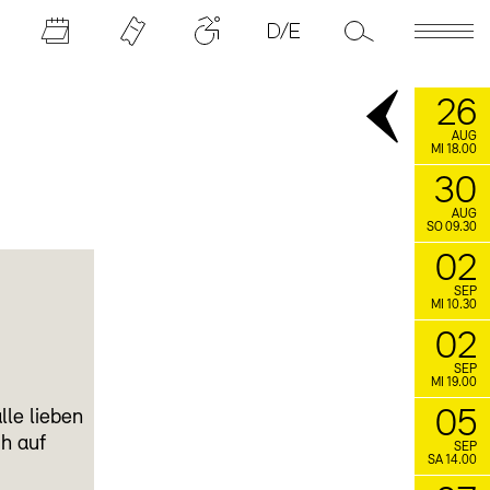
26
AUG
MI 18.00
30
AUG
SO 09.30
02
SEP
MI 10.30
02
SEP
MI 19.00
05
lle lieben
ch auf
SEP
SA 14.00