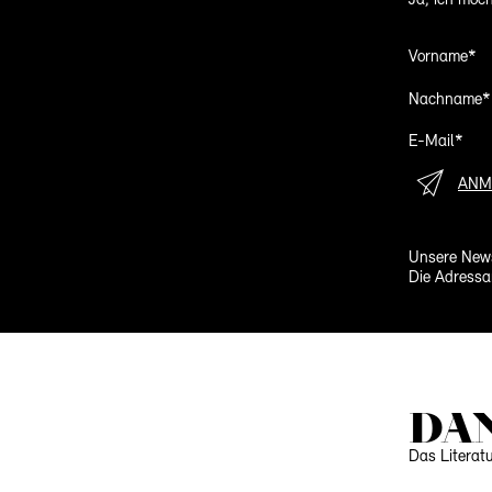
Ja, ich möch
Vorname*
Nachname*
E-Mail*
ANM
Unsere News
Die Adressa
DA
Das Literat