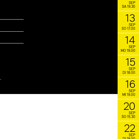
SEP
SA 19.30
13
SEP
SO 17.00
14
SEP
MO 19.00
15
SEP
DI 18.00
.
16
SEP
MI 19.00
20
SEP
SO 15.30
22
SEP