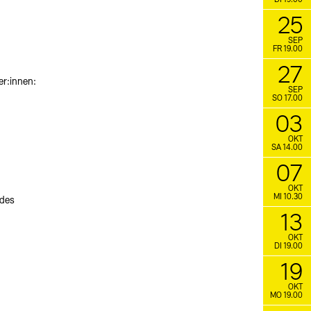
DI 19.00
25
SEP
FR 19.00
27
er:innen:
SEP
SO 17.00
03
OKT
SA 14.00
07
OKT
MI 10.30
 des
13
OKT
DI 19.00
19
OKT
MO 19.00