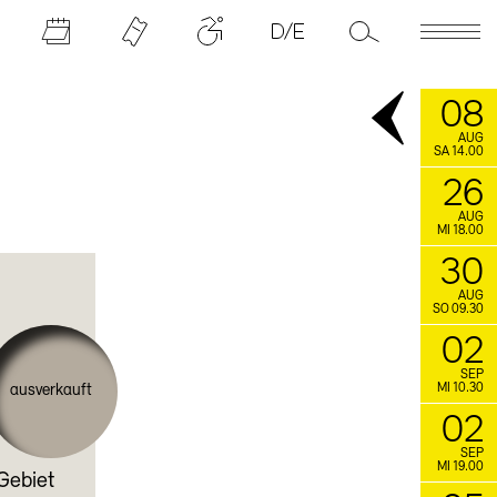
08
AUG
SA 14.00
26
AUG
MI 18.00
30
AUG
SO 09.30
02
SEP
MI 10.30
ausverkauft
02
SEP
MI 19.00
Gebiet