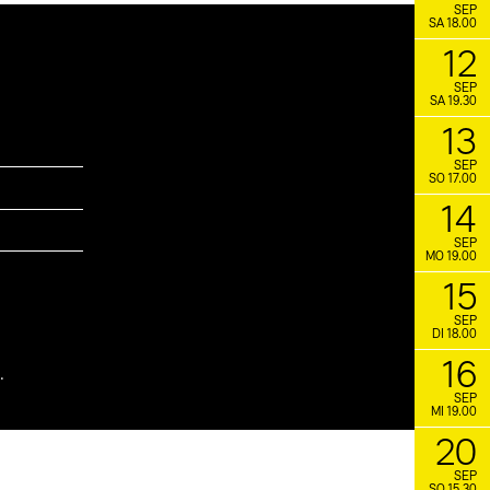
SEP
SA 18.00
12
SEP
SA 19.30
13
SEP
SO 17.00
14
SEP
MO 19.00
15
SEP
DI 18.00
16
.
SEP
MI 19.00
20
SEP