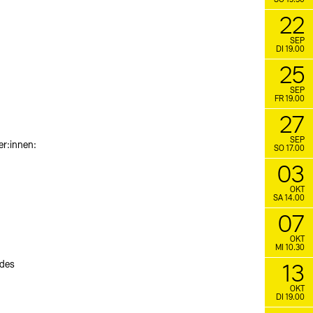
SO 15.30
22
SEP
DI 19.00
25
SEP
FR 19.00
27
SEP
er:innen:
SO 17.00
03
OKT
SA 14.00
07
OKT
MI 10.30
 des
13
OKT
DI 19.00