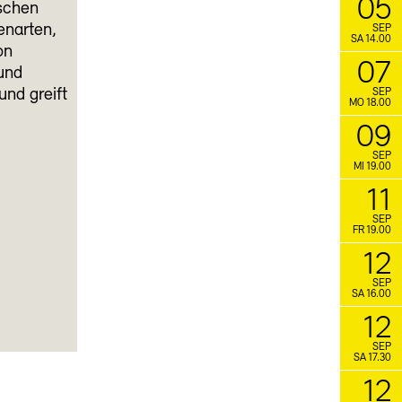
05
nschen
enarten,
SEP
SA 14.00
on
07
und
nd greift
SEP
MO 18.00
09
SEP
MI 19.00
11
SEP
FR 19.00
12
SEP
SA 16.00
12
SEP
SA 17.30
12