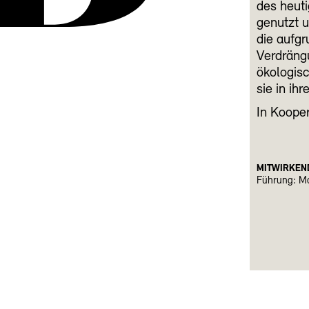
des heuti
genutzt 
die aufgr
Verdräng
ökologis
sie in ih
In Koope
MITWIRKEN
Führung: M