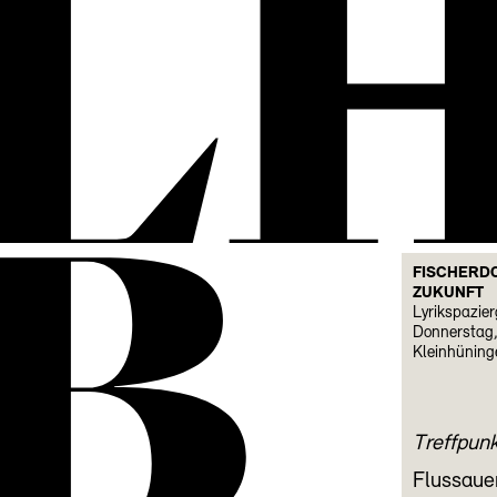
L
B
FISCHERDO
ZUKUNFT
Lyrikspazie
Donnerstag,
Kleinhüning
Treffpun
Flussauen