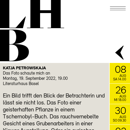
LH
abgebildet wird
19.10.
SPRECHEN UND SCHWEIGEN
B
Lesezirkel mit Rudolf Bussmann
November
21.11.
Schreibwerkstatt mit
SCHREIBLUST
Gabrielle Alioth
FACEBOOK
INSTAGRAM
08
KATJA PETROWSKAJA
Das Foto schaute mich an
AUG
Montag, 19. September 2022, 19.00
SA 14.00
Literaturhaus Basel
26
Ein Bild trifft den Blick der Betrachterin und
AUG
MI 18.00
lässt sie nicht los. Das Foto einer
30
geisterhaften Pflanze in einem
Tschernobyl-Buch. Das rauchvernebelte
AUG
SO 09.30
Gesicht eines Grubenarbeiters in einer