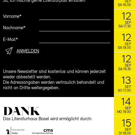
Ja, ich möchte gerne Literaturpost erhalten!
SEP
SA 16.00
12
Vorname*
SEP
SA 17.30
Nachname*
12
E-Mail*
SEP
SA 18.00
ANMELDEN
12
SEP
SA 19.30
Unsere Newsletter sind kostenlos und können jederzeit
wieder abbestellt werden.
13
Die Adressangaben werden vertraulich behandelt und
SEP
nicht an Dritte weitergegeben.
SO 17.00
14
DANK
SEP
MO 19.00
Das Literaturhaus Basel wird ermöglicht durch:
15
SEP
DI 18.00