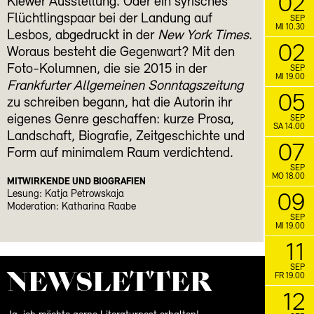
02
Kiewer Ausstellung. Oder ein syrisches
Flüchtlingspaar bei der Landung auf
SEP
MI 10.30
Lesbos, abgedruckt in der
New York Times
.
02
Woraus besteht die Gegenwart? Mit den
Foto-Kolumnen, die sie 2015 in der
SEP
MI 19.00
Frankfurter Allgemeinen Sonntagszeitung
05
zu schreiben begann, hat die Autorin ihr
eigenes Genre geschaffen: kurze Prosa,
SEP
SA 14.00
Landschaft, Biografie, Zeitgeschichte und
07
Form auf minimalem Raum verdichtend.
SEP
MO 18.00
MITWIRKENDE UND BIOGRAFIEN
Lesung: Katja Petrowskaja
09
Moderation: Katharina Raabe
SEP
MI 19.00
11
SEP
NEWS­LETTER
FR 19.00
12