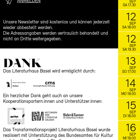
ANMELDEN
SEP
SA 17.30
12
Unsere Newsletter sind kostenlos und können jederzeit
SEP
wieder abbestellt werden.
SA 18.00
Die Adressangaben werden vertraulich behandelt und
12
nicht an Dritte weitergegeben.
SEP
SA 19.30
DANK
13
SEP
Das Literaturhaus Basel wird ermöglicht durch:
SO 17.00
14
SEP
MO 19.00
Ein herzlicher Dank geht auch an unsere
Kooperationspartern:innen und Unterstützer:innen:
15
SEP
DI 18.00
16
Das Transformationsprojekt Literaturhaus Basel wurde
SEP
realisiert mit Unterstützung des Bundesamtes für Kultur
MI 19.00