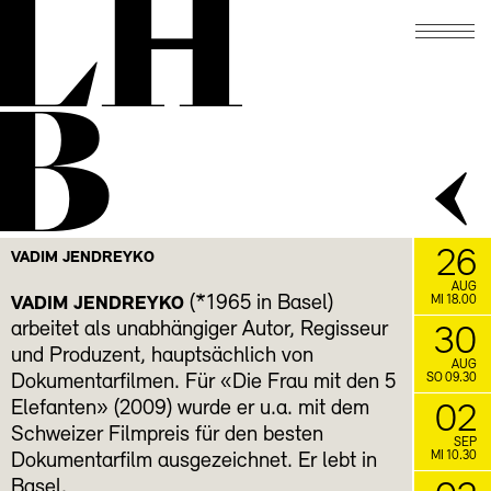
LH
WANDERUNG IM OKTOBER I
07.10.
THEATERPLATZ-QUARTIER-
B
WANDERUNG IM OKTOBER II
13.10.
Mein Unglück beginnt
SAŠA STANIŠIĆ
damit, dass der Stromkreis als Rechteck
abgebildet wird
19.10.
SPRECHEN UND SCHWEIGEN
Lesezirkel mit Rudolf Bussmann
26
VADIM JENDREYKO
November
AUG
21.11.
Schreibwerkstatt mit
SCHREIBLUST
(*1965 in Basel)
VADIM JENDREYKO
MI 18.00
Gabrielle Alioth
arbeitet als unabhängiger Autor, Regisseur
30
und Produzent, hauptsächlich von
AUG
FACEBOOK
INSTAGRAM
Dokumentarfilmen. Für «Die Frau mit den 5
SO 09.30
Elefanten» (2009) wurde er u.a. mit dem
02
Schweizer Filmpreis für den besten
SEP
MI 10.30
Dokumentarfilm ausgezeichnet. Er lebt in
Basel.