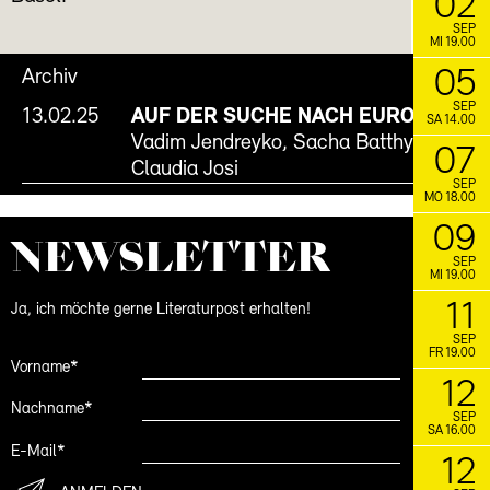
02
SEP
MI 19.00
05
Archiv
SEP
13.02.25
AUF DER SUCHE NACH EUROPA
Mit
SA 14.00
Vadim Jendreyko, Sacha Batthyany und
07
Claudia Josi
SEP
MO 18.00
09
NEWS­LETTER
SEP
MI 19.00
11
Ja, ich möchte gerne Literaturpost erhalten!
SEP
FR 19.00
Vorname*
12
Nachname*
SEP
SA 16.00
E-Mail*
12