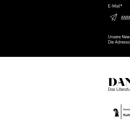
E-Mail*
ANM
Unsere News
Die Adressa
DA
Das Literat