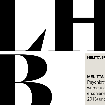
L
B
MELITTA B
MELITTA
Psychiatr
wurde u.a
erschien
2013) und