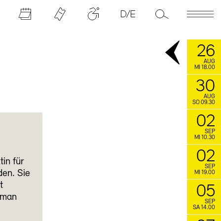
26
AUG
MI 18.00
30
AUG
SO 09.30
02
SEP
MI 10.30
02
in für
SEP
den. Sie
MI 19.00
t
05
oman
SEP
SA 14.00