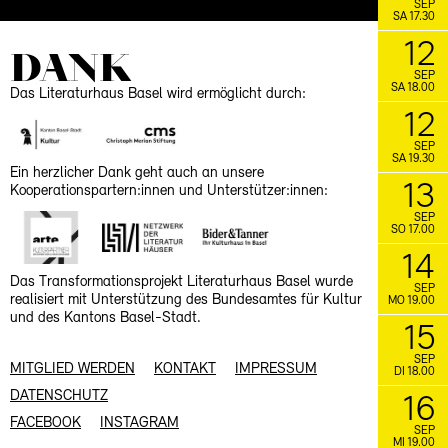
SEP
SA 17.30
12
DANK
SEP
SA 18.00
Das Literaturhaus Basel wird ermöglicht durch:
12
SEP
SA 19.30
Ein herzlicher Dank geht auch an unsere
13
Kooperationspartern:innen und Unterstützer:innen:
SEP
SO 17.00
14
Das Transformationsprojekt Literaturhaus Basel wurde
SEP
realisiert mit Unterstützung des Bundesamtes für Kultur
MO 19.00
und des Kantons Basel-Stadt.
15
SEP
MITGLIED WERDEN
KONTAKT
IMPRESSUM
DI 18.00
DATENSCHUTZ
16
FACEBOOK
INSTAGRAM
SEP
MI 19.00