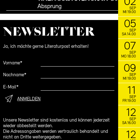
02
Absprung
FACEBOOK
INSTAGRAM
SEP
MI 19.00
05
NEWS­LETTER
SEP
SA 14.00
07
Ja, ich möchte gerne Literaturpost erhalten!
SEP
MO 18.00
Vorname*
09
Nachname*
SEP
MI 19.00
E-Mail*
11
SEP
ANMELDEN
FR 19.00
12
SEP
Unsere Newsletter sind kostenlos und können jederzeit
SA 16.00
wieder abbestellt werden.
Die Adressangaben werden vertraulich behandelt und
12
nicht an Dritte weitergegeben.