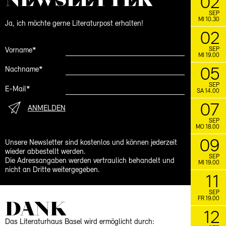
02
19.10.
SPRECHEN UND SCHWEIGEN
Lesezirkel mit Rudolf Bussmann
SEP
MI 10.30
Ja, ich möchte gerne Literaturpost erhalten!
02
November
SEP
Vorname*
21.11.
Schreibwerkstatt mit
SCHREIBLUST
MI 19.00
Gabrielle Alioth
05
Nachname*
SEP
FACEBOOK
INSTAGRAM
E-Mail*
SA 14.00
07
ANMELDEN
SEP
MO 18.00
09
Unsere Newsletter sind kostenlos und können jederzeit
wieder abbestellt werden.
SEP
Die Adressangaben werden vertraulich behandelt und
MI 19.00
nicht an Dritte weitergegeben.
11
SEP
FR 19.00
DANK
12
Das Literaturhaus Basel wird ermöglicht durch: