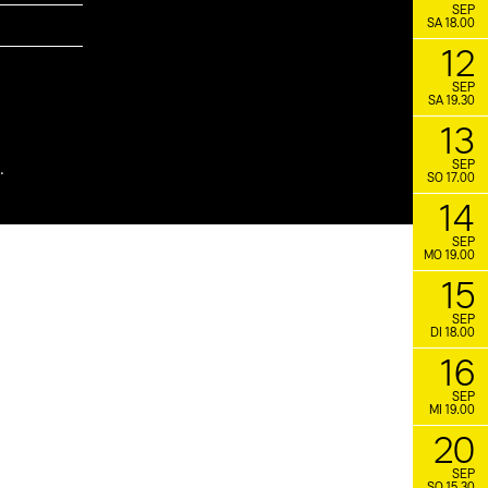
SEP
SA 18.00
12
SEP
SA 19.30
13
SEP
.
SO 17.00
14
SEP
MO 19.00
15
SEP
DI 18.00
16
SEP
MI 19.00
20
SEP