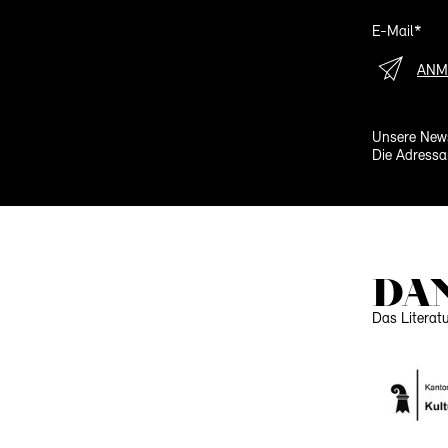
E-Mail*
ANM
Unsere News
Die Adressa
DA
Das Literat