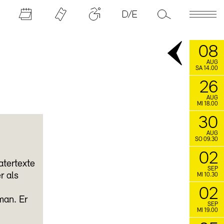
08
AUG
SA 14.00
26
AUG
MI 18.00
30
AUG
SO 09.30
02
atertexte
SEP
r als
MI 10.30
02
man. Er
SEP
MI 19.00