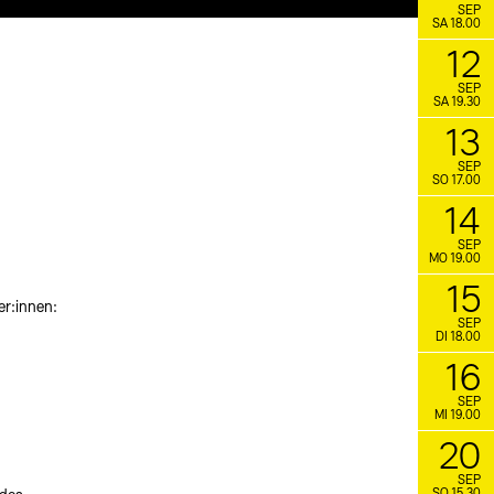
SEP
SA 18.00
12
SEP
SA 19.30
13
SEP
SO 17.00
14
SEP
MO 19.00
15
er:innen:
SEP
DI 18.00
16
SEP
MI 19.00
20
SEP