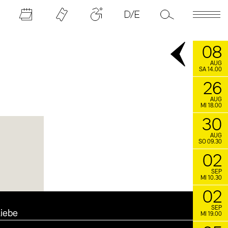
08
AUG
SA 14.00
26
AUG
MI 18.00
30
AUG
SO 09.30
02
SEP
MI 10.30
02
SEP
iebe
MI 19.00