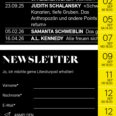
02
23.09.25
JUDITH SCHALANSKY
«Schwankende
SEP
MI 19.00
Kanarien, tiefe Gruben. Das
05
Anthropozän und andere Points of no
return»
SEP
SA 14.00
05.02.26
SAMANTA SCHWEBLIN
Das gute Übel
07
16.04.26
A.L. KENNEDY
Alle freuen sich
SEP
MO 18.00
09
NEWS­LETTER
SEP
MI 19.00
Ja, ich möchte gerne Literaturpost erhalten!
11
SEP
FR 19.00
Vorname*
12
Nachname*
SEP
SA 16.00
E-Mail*
12
ANMELDEN