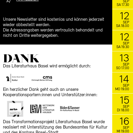
SEP
SA 17.30
12
Unsere Newsletter sind kostenlos und können jederzeit
SEP
wieder abbestellt werden.
SA 18.00
Die Adressangaben werden vertraulich behandelt und
12
nicht an Dritte weitergegeben.
SEP
SA 19.30
DANK
13
SEP
Das Literaturhaus Basel wird ermöglicht durch:
SO 17.00
14
SEP
Ein herzlicher Dank geht auch an unsere
MO 19.00
Kooperationspartern:innen und Unterstützer:innen:
15
SEP
DI 18.00
16
Das Transformationsprojekt Literaturhaus Basel wurde
realisiert mit Unterstützung des Bundesamtes für Kultur
SEP
MI 19.00
und des Kantons Basel-Stadt.