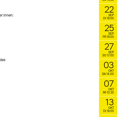
SO 15.30
22
er:innen:
SEP
DI 19.00
25
SEP
FR 19.00
27
SEP
SO 17.00
 des
03
OKT
SA 14.00
07
OKT
MI 10.30
13
OKT
DI 19.00