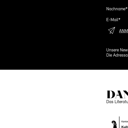
Nachname*
E-Mail*
ANM
Unsere News
Die Adressa
DA
Das Literat