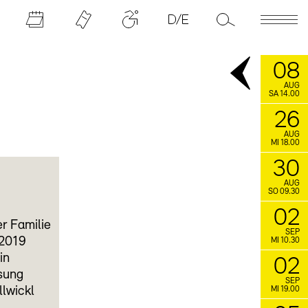
08
AUG
SA 14.00
26
AUG
MI 18.00
30
AUG
SO 09.30
02
er Familie
SEP
 2019
MI 10.30
in
02
ssung
SEP
llwickl
MI 19.00