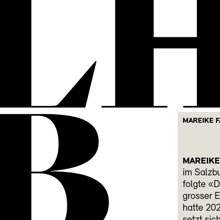
L
B
MAREIKE F
MAREIKE
im Salzb
folgte «D
grosser E
hatte 202