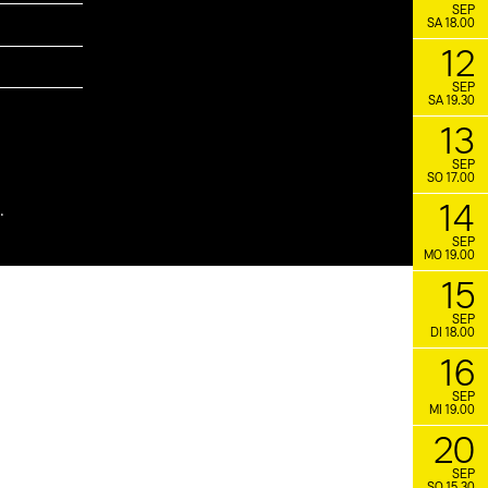
SEP
SA 18.00
12
SEP
SA 19.30
13
SEP
SO 17.00
14
.
SEP
MO 19.00
15
SEP
DI 18.00
16
SEP
MI 19.00
20
SEP