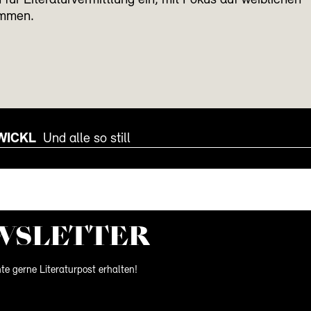
h für Literaturvermittlung ein, mit Fokus auf weiblichen
immen.
WICKL
Und alle so still
WS­LETTER
te gerne Literaturpost erhalten!