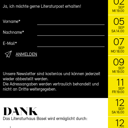
02
Lesezirkel mit Rudolf Bussmann
Ja, ich möchte gerne Literaturpost erhalten!
SEP
MI 19.00
November
05
Vorname*
21.11.
Schreibwerkstatt mit
SCHREIBLUST
SEP
Gabrielle Alioth
SA 14.00
Nachname*
07
FACEBOOK
INSTAGRAM
E-Mail*
SEP
MO 18.00
ANMELDEN
09
SEP
MI 19.00
Unsere Newsletter sind kostenlos und können jederzeit
wieder abbestellt werden.
11
Die Adressangaben werden vertraulich behandelt und
SEP
nicht an Dritte weitergegeben.
FR 19.00
12
DANK
SEP
SA 16.00
Das Literaturhaus Basel wird ermöglicht durch:
12