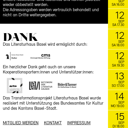
SEP
wieder abbestellt werden.
SA 16.00
Die Adressangaben werden vertraulich behandelt und
12
nicht an Dritte weitergegeben.
SEP
SA 17.30
DANK
12
SEP
Das Literaturhaus Basel wird ermöglicht durch:
SA 18.00
12
SEP
SA 19.30
Ein herzlicher Dank geht auch an unsere
Kooperationspartern:innen und Unterstützer:innen:
13
SEP
SO 17.00
14
Das Transformationsprojekt Literaturhaus Basel wurde
SEP
realisiert mit Unterstützung des Bundesamtes für Kultur
MO 19.00
und des Kantons Basel-Stadt.
15
MITGLIED WERDEN
KONTAKT
IMPRESSUM
SEP
DI 18.00