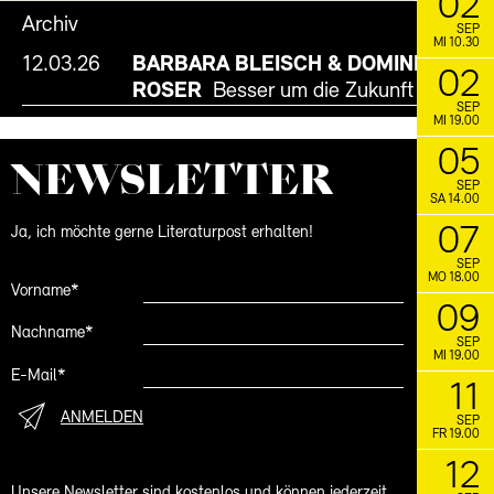
02
FACEBOOK
INSTAGRAM
Archiv
SEP
MI 10.30
12.03.26
BARBARA BLEISCH & DOMINIC
02
ROSER
Besser um die Zukunft streiten
SEP
MI 19.00
05
NEWS­LETTER
SEP
SA 14.00
07
Ja, ich möchte gerne Literaturpost erhalten!
SEP
MO 18.00
Vorname*
09
Nachname*
SEP
MI 19.00
E-Mail*
11
ANMELDEN
SEP
FR 19.00
12
Unsere Newsletter sind kostenlos und können jederzeit