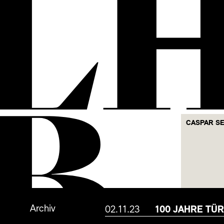
L
B
CASPAR S
Archiv
02.11.23
100 JAHRE TÜ