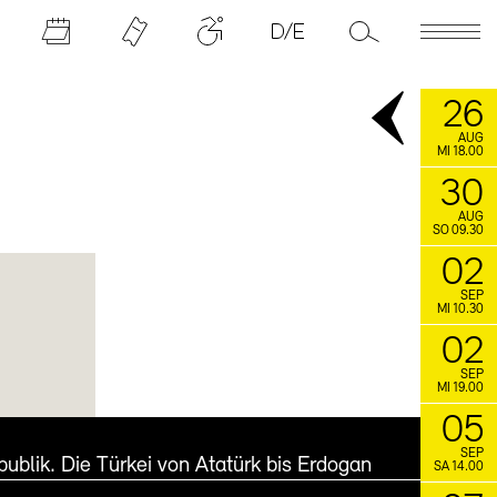
26
AUG
MI 18.00
30
AUG
SO 09.30
02
SEP
MI 10.30
02
SEP
MI 19.00
05
SEP
ublik. Die Türkei von Atatürk bis Erdogan
SA 14.00