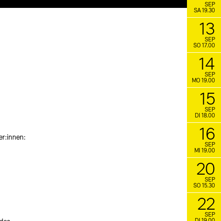
SEP
SA 19.30
13
SEP
SO 17.00
14
SEP
MO 19.00
15
SEP
DI 18.00
16
er:innen:
SEP
MI 19.00
20
SEP
SO 15.30
22
SEP