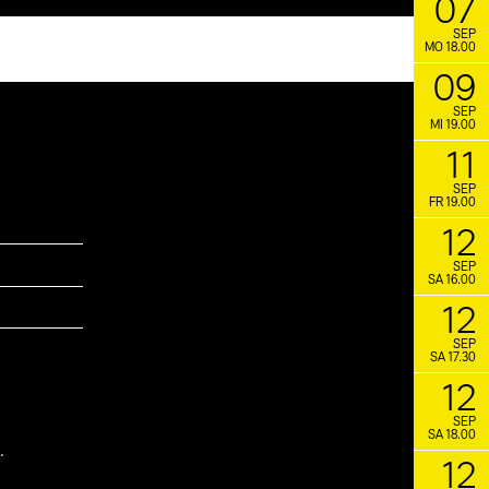
07
SEP
MO 18.00
09
SEP
MI 19.00
11
SEP
FR 19.00
12
SEP
SA 16.00
12
SEP
SA 17.30
12
SEP
SA 18.00
.
12