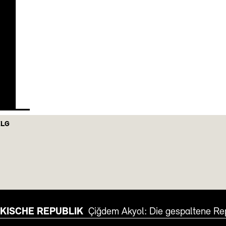
H
ELG
RKISCHE REPUBLIK
Çiğdem Akyol: Die gespaltene Rep