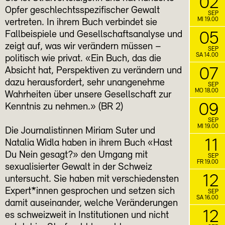
02
Opfer geschlechtsspezifischer Gewalt
SEP
MI 19.00
vertreten. In ihrem Buch verbindet sie
Fallbeispiele und Gesellschaftsanalyse und
05
zeigt auf, was wir verändern müssen –
SEP
SA 14.00
politisch wie privat. «Ein Buch, das die
Absicht hat, Perspektiven zu verändern und
07
dazu herausfordert, sehr unangenehme
SEP
MO 18.00
Wahrheiten über unsere Gesellschaft zur
09
Kenntnis zu nehmen.» (BR 2)
SEP
MI 19.00
Die Journalistinnen Miriam Suter und
11
Natalia Widla haben in ihrem Buch «Hast
Du Nein gesagt?» den Umgang mit
SEP
FR 19.00
sexualisierter Gewalt in der Schweiz
12
untersucht. Sie haben mit verschiedensten
Expert*innen gesprochen und setzen sich
SEP
SA 16.00
damit auseinander, welche Veränderungen
12
es schweizweit in Institutionen und nicht