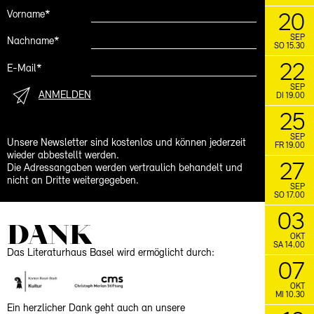
Vorname*
20
SEP
Nachname*
SO 15.30
22
E-Mail*
SEP
ANMELDEN
DI 19.00
25
SEP
Unsere Newsletter sind kostenlos und können jederzeit
FR 19.00
wieder abbestellt werden.
27
Die Adressangaben werden vertraulich behandelt und
nicht an Dritte weitergegeben.
SEP
SO 17.00
03
DANK
OKT
SA 14.00
Das Literaturhaus Basel wird ermöglicht durch:
07
OKT
MI 10.30
Ein herzlicher Dank geht auch an unsere