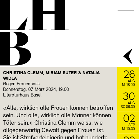
LH
B
26
CHRISTINA CLEMM, MIRIAM SUTER & NATALIA
WIDLA
AUG
Gegen Frauenhass
MI 18.00
Donnerstag, 07. März 2024, 19.00
30
Literaturhaus Basel
AUG
«Alle, wirklich alle Frauen können betroffen
SO 09.30
sein. Und alle, wirklich alle Männer können
02
Täter sein.» Christina Clemm weiss, wie
SEP
MI 10.30
allgegenwärtig Gewalt gegen Frauen ist.
Sie ist Strafverteidigerin und hat hunderte