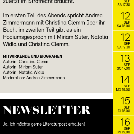
zuletzt im Strafrecht braucht.
SEP
SA 17.30
12
Im ersten Teil des Abends spricht Andrea
Zimmermann mit Christina Clemm über ihr
SEP
SA 18.00
Buch, im zweiten Teil gibt es ein
12
Podiumsgespräch mit Miriam Suter, Natalia
Widla und Christina Clemm.
SEP
SA 19.30
13
MITWIRKENDE UND BIOGRAFIEN
Autorin: Christina Clemm
SEP
Autorin: Miriam Suter
SO 17.00
Autorin: Natalia Widla
14
Moderation: Andrea Zimmermann
SEP
MO 19.00
15
NEWS­LETTER
SEP
DI 18.00
16
Ja, ich möchte gerne Literaturpost erhalten!
SEP
MI 19.00